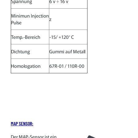
Spannung
6 v ÷ 16 v
Minimun Injection
z
Pulse
Temp.-Bereich
-15/ +120° C
Dichtung
Gummi auf Metall
Homologation
67R-01 / 110R-00
MAP SENSOR:
Der MAP-Sensor ist ein