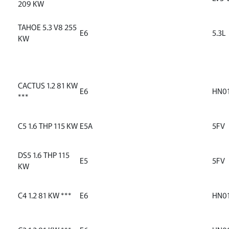
209 KW
TAHOE 5.3 V8 255
E6
5.3L
KW
CACTUS 1.2 81 KW
E6
HN0
***
C5 1.6 THP 115 KW
E5A
5FV
DS5 1.6 THP 115
E5
5FV
KW
C4 1.2 81 KW ***
E6
HN0