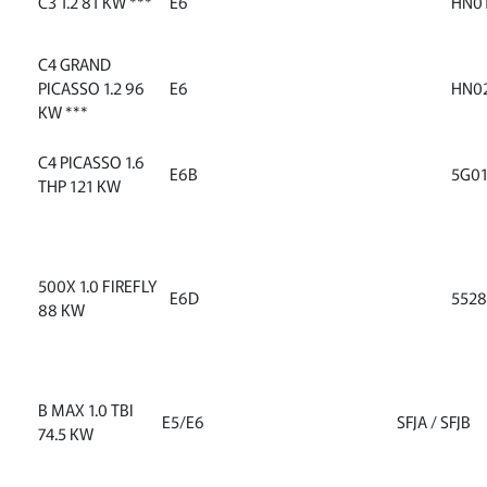
C3 1.2 81 KW ***
E6
HN0
C4 GRAND
PICASSO 1.2 96
E6
HN0
KW ***
C4 PICASSO 1.6
E6B
5G0
THP 121 KW
500X 1.0 FIREFLY
E6D
5528
88 KW
B MAX 1.0 TBI
E5/E6
SFJA / SFJB
74.5 KW