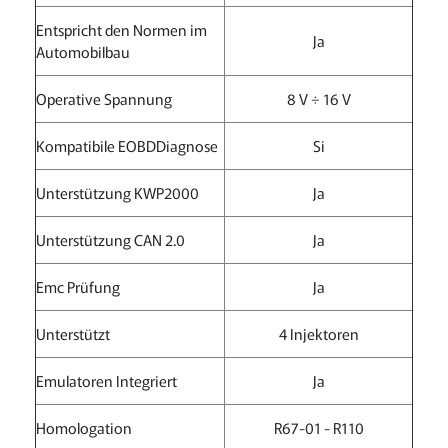
Entspricht den Normen im
Ja
Automobilbau
Operative Spannung
8 V ÷ 16 V
Kompatibile EOBDDiagnose
Si
Unterstützung KWP2000
Ja
Unterstützung CAN 2.0
Ja
Emc Prüfung
Ja
Unterstützt
4 Injektoren
Emulatoren Integriert
Ja
Homologation
R67-01 - R110