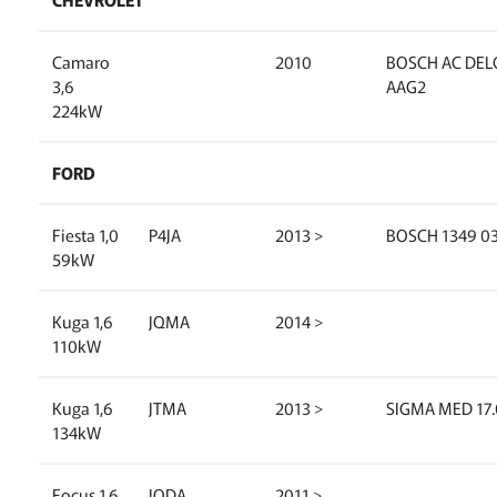
Camaro
2010
BOSCH AC DEL
3,6
AAG2
224kW
FORD
Fiesta 1,0
P4JA
2013 >
BOSCH 1349 0
59kW
Kuga 1,6
JQMA
2014 >
110kW
Kuga 1,6
JTMA
2013 >
SIGMA MED 17.
134kW
Focus 1,6
JQDA
2011 >