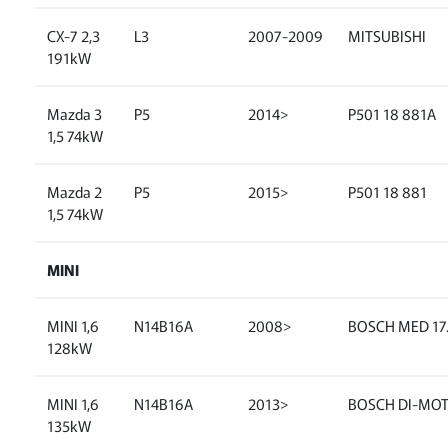
CX-7 2,3
L3
2007-2009
MITSUBISHI
191kW
Mazda 3
P5
2014>
P501 18 881A
1,5 74kW
Mazda 2
P5
2015>
P501 18 881
1,5 74kW
MINI
MINI 1,6
N14B16A
2008>
BOSCH MED 17
128kW
MINI 1,6
N14B16A
2013>
BOSCH DI-MO
135kW