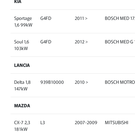
KIA
Sportage
G4FD
2011 >
BOSCH MED 17.
1,6 99kW
Soul 1,6
G4FD
2012 >
BOSCH MED G 1
103kW
LANCIA
Delta 1,8
939B10000
2010 >
BOSCH MOTRO
147kW
MAZDA
CX-7 2,3
L3
2007-2009
MITSUBISHI
181kW