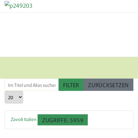
Im Titel und Alias suchen. Als Präfix „ID:“ verwenden, um nach ein
FILTER
ZURÜCKSETZEN
Anzeige #
Zavoli Italien
ZUGRIFFE: 5959