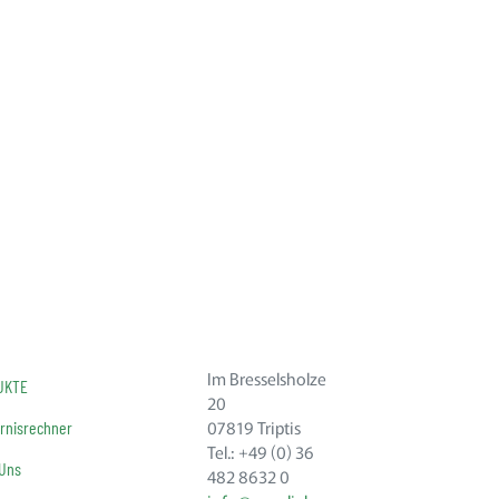
Im Bresselsholze
UKTE
20
07819 Triptis
rnisrechner
Tel.: +49 (0) 36
 Uns
482 8632 0